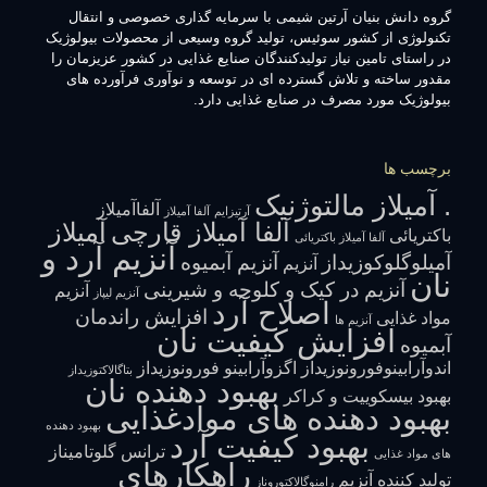
گروه دانش بنیان آرتین شیمی با سرمایه گذاری خصوصی و انتقال
تکنولوژی از کشور سوئیس، تولید گروه وسیعی از محصولات بیولوژیک
در راستای تامین نیاز تولیدکنندگان صنایع غذایی در کشور عزیزمان را
مقدور ساخته و تلاش گسترده ای در توسعه و نوآوری فرآورده های
بیولوژیک مورد مصرف در صنایع غذایی دارد.
برچسب ها
. آمیلاز مالتوژنیک
آلفاآمیلاز
آرتیزایم
آلفا آمیلاز
آلفا آمیلاز قارچی
آمیلاز
باکتریائی
آلفا آمیلاز باکتریائی
آنزیم آرد و
آمیلوگلوکوزیداز
آنزیم آبمیوه
آنزیم
نان
آنزیم در کیک و کلوچه و شیرینی
آنزیم
آنزیم لیپاز
اصلاح آرد
افزایش راندمان
مواد غذایی
آنزیم ها
افزایش کیفیت نان
آبمیوه
اندوآرابینوفورونوزیداز
اگزوآرابینو فورونوزیداز
بتاگالاکتوزیداز
بهبود دهنده نان
بهبود بیسکوییت و کراکر
بهبود دهنده های موادغذایی
بهبود دهنده
بهبود کیفیت آرد
ترانس گلوتامیناز
های مواد غذایی
راهکارهای
تولید کننده آنزیم
رامنوگالاکتوروناز