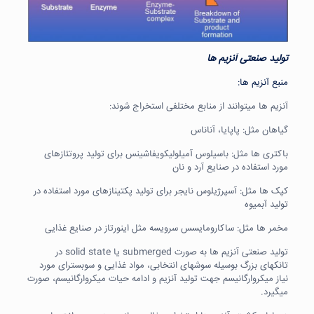
تولید صنعتی آنزیم ها
منبع آنزیم ها:
آنزیم ها میتوانند از منابع مختلفی استخراج شوند:
گیاهان مثل: پاپایا، آناناس
باکتری ها مثل: باسیلوس آمیلولیکویفاشینس برای تولید پروتئازهای
مورد استفاده در صنایع آرد و نان
کپک ها مثل: آسپرژیلوس نایجر برای تولید پکتینازهای مورد استفاده در
تولید آبمیوه
مخمر ها مثل: ساکارومایسس سرویسه مثل اینورتاز در صنایع غذایی
تولید صنعتی آنزیم ها به صورت submerged یا solid state در
تانکهای بزرگ بوسیله سوشهای انتخابی، مواد غذایی و سوبسترای مورد
نیاز میکروارگانیسم جهت تولید آنزیم و ادامه حیات میکروارگانیسم، صورت
میگیرد.