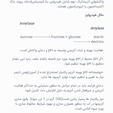
واکنشهای آنزیماتیک مهم شامل هیدرولیز، بتا الیمنیشن(حذف پیوند بتا)،
اکسیداسیون یا ایزومراسیون هستند.
مثال هیدرولیز:
Invertase
Amylase
sucrose ————–> fructose + glucose starch
————–> dextrins
-فعالیت بهینه و ثبات آنزیمی وابسته به pH و دمای واکنش است.
-اگر pH محیط از pH بهینه مورد نیاز فاصله داشته باشد، باید این مقدار
منطبق با pH بهینه تنظیم شود.
-خوشبختانه pH بهینه آنزیم پکتیناز استخراج شده از آسپرژیلوس نایجر
نیاز به تغییر و تنظیم جهت تولید آبمیوه ها ندارد.
-دمای فرآیند باید در تمام مراحل به منظور دستیابی به حداکثر فعالیت
آنزیمی و غیرفعال شدن آنزیم به دلیل افزایش دما، کنترل شود.
دوز پکتیناز ها بسیار پائین است(100 گرم در 1 تن میوه). رقیق سازی
آنزیمها در آب به منظور هموژن سازی و بهبود شرایط مخلوط سازی با
پوره میوه الزامی است.