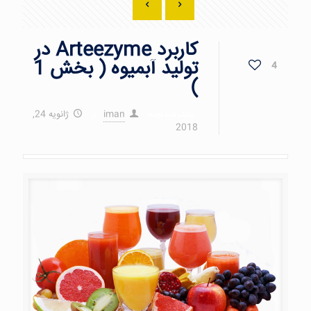
کاربرد Arteezyme در
تولید آبمیوه ( بخش 1
4
)
iman
ژانویه 24,
منتشر شده توسط
در
2018