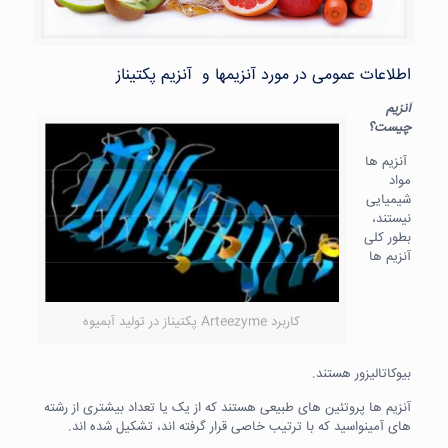
اطلاعات عمومی در مورد آنزیمها و آنزیم پکتیناز
آنزیم
چیست؟
آنزیم ها
مواد
شیمیایی
نیستند،
بطور کلی
آنزیم ها
کاربرد Arteezyme پکتیناز در تولید آبمیوه
بیوکاتالیزور هستند.
آنزیم ها پروتئین های طبیعی هستند که از یک یا تعداد بیشتری از رشته
های آمینواسید که با ترتیب خاصی قرار گرفته اند، تشکیل شده اند.