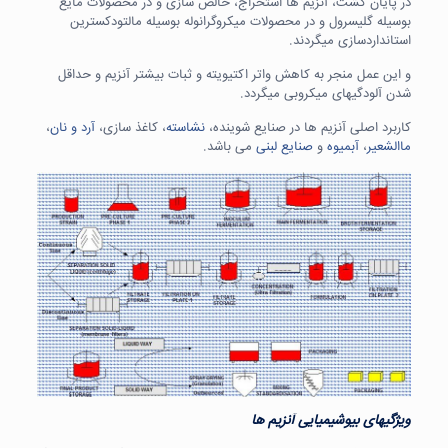
در پایان کشت، آنزیم ها استخراج، خالص سازی و در محصولات مایع
بوسیله گلیسرول و در محصولات میکروگرانوله بوسیله مالتودکسترین
استانداردسازی میگردند.
و این عمل منجر به کاهش واتر اکتیویته و ثبات بیشتر آنزیم و حداقل
شدن آلودگیهای میکروبی میگردد.
کاربرد اصلی آنزیم ها در صنایع شوینده،
نشاسته
، کاغذ سازی،
آرد و نان
،
ماالشعیر
،
آبمیوه
و
صنایع لبنی
می باشد.
ویژگیهای بیوشیمیایی آنزیم ها