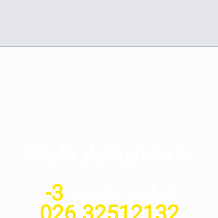
به مشاوره نیاز دارید؟
تماس بگیرید
3-
32512132 026