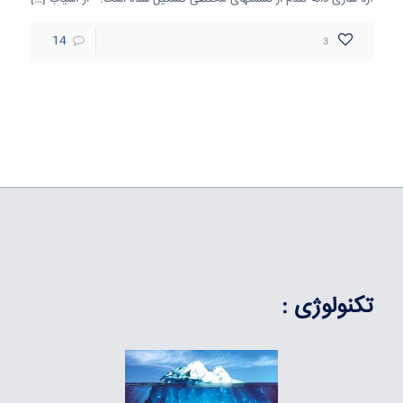
14
3
تکنولوژی :