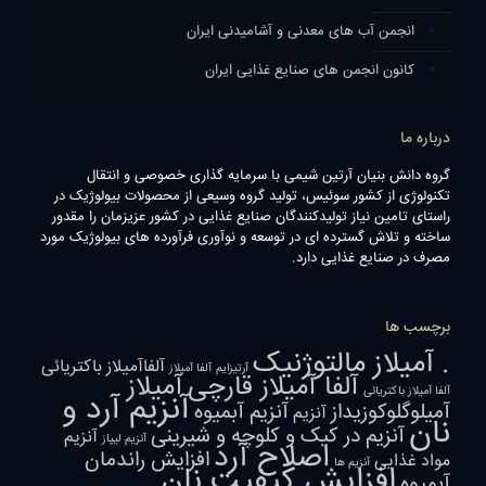
انجمن آب های معدنی و آشامیدنی ایران
کانون انجمن های صنایع غذایی ایران
درباره ما
گروه دانش بنیان آرتین شیمی با سرمایه گذاری خصوصی و انتقال
تکنولوژی از کشور سوئیس، تولید گروه وسیعی از محصولات بیولوژیک در
راستای تامین نیاز تولیدکنندگان صنایع غذایی در کشور عزیزمان را مقدور
ساخته و تلاش گسترده ای در توسعه و نوآوری فرآورده های بیولوژیک مورد
مصرف در صنایع غذایی دارد.
برچسب ها
. آمیلاز مالتوژنیک
آلفاآمیلاز باکتریائی
آرتیزایم
آلفا آمیلاز
آلفا آمیلاز قارچی
آمیلاز
آلفا آمیلاز باکتریائی
آنزیم آرد و
آمیلوگلوکوزیداز
آنزیم آبمیوه
آنزیم
نان
آنزیم در کیک و کلوچه و شیرینی
آنزیم
آنزیم لیپاز
اصلاح آرد
افزایش راندمان
مواد غذایی
آنزیم ها
افزایش کیفیت نان
آبمیوه