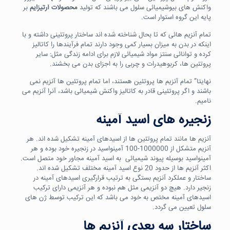
واکنش های بیوشیمیائی سلول می باشند که تولید
محصولات آرتیزایم
بر
پایه این گروه استوار است.
تمام آنزیم هائی که تا بحال شناخته شده اند ساختار پروتئینی داشته و با
اینکه در بدن به میزان بسیار کمی وجود دارند تمام فرآیندها را کاتالیز
کرده و توانائی سنتز مواد شیمیائی لازم برای ادامه زندگی مثل: سایر
پروتئین ها، کربوهیدرات و چربی را به اجزای بدن می بخشند.
نهایتا” تمام آنزیم ها پروتئین هستند، اما تمام پروتئین ها آنزیم نمی
باشند و اگر پروتئینی قادر به کاتالیز واکنش شیمیائی باشد، آنرا آنزیم می
نامیم.
زنجیره های اسید آمینه
آنزیم ها مانند تمام پروتئین ها از اسیدهای آمینه تشکیل شده اند. هر
آنزیم متشکل از 1000000-100 آمینواسید در زنجیره خود بوده و هر
آمینواسید بوسیله پیوند شیمیائی به اسید آمینه مجاور خود متصل است.
اکثر آنزیم ها از حدود 20 نوع اسید آمینه مختلف تشکیل شده اند.
ساختار و عملکرد آنزیم بستگی به ترتیب قرارگیری اسیدهای آمینه در
زنجیر دارد. هیچ دو آنزیمی مثل هم نبوده و هر آنزیمی دارای ترکیب
اسیدهای آمینه مختص به خود می باشد که این ترکیب توسط ژن های
سلول تعیین می گردد.
ساختار سه بعدی آنزیم ها