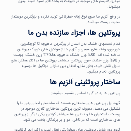
میکروارگانیسم های موجود در طبیعت به واحدهای اسید آمینه تبدیل
میشوند.
در واقع آنزیم ها هیچ نوع زباله خطرناکی تولید نکرده و بزرگترین دوستدار
محیط زیست میباشند.
پروتئین ها، اجزاء سازنده بدن ما
تمام قسمتهای خشک بدن انسان از بزرگترین ماهیچه تا کوچکترین
هورمون، رشته های عصبی و آنزیم ها از مولکول های کوچک پروتئین
ساخته شده اند. 80% وزن خشک ماهیچه ها،70% وزن خشک پوست
و 90% وزن خشک خون پروتئین میباشد. پروتئین ها در اکثر عملکردهای
سلول نقش دارند، بطور مثال، انتقال بین سلولی مولکول ها بوسیله
پروتئین انجام میگیرد.
ساختار پروتئینی آنزیم ها
پروتئین ها به دو گروه اساسی تقسیم میشوند:
گروه اول پروتئین های ساختاری هستند که ساختمان اصلی بدن ما را
تشکیل می دهند. معروف ترین پروتئین ساختاری کلاژن موجود در
پوست ، استخوان ها و تاندون ها میباشد. کراتین یکی دیگر از پروتئین
های ساختاری است که در ناخن، مو و پر پرندگان یافت می شود.
گروه دوم شامل پروتئین های بیولوژیکی فعال است و اکثر آنها کاتالیزور