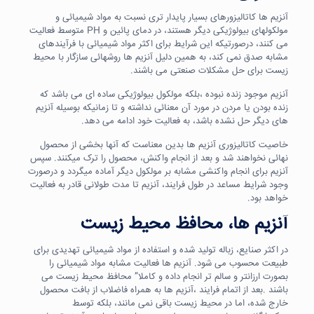
آنزیم ها کاتالیزورهای بسیار پایدار تری نسبت به مواد شیمیائی و
مولکولهای بیولوژیکی دیگر هستند، در دمای پائین و PH متوسط فعالیت
می کنند، درصورتیکه این شرایط برای اکثر مواد شیمیائی با فرآیندهای
مشابه صدق نمی کند، به همین دلیل آنزیم ها روشهائی سازگار با محیط
زیست برای حل مشکلات صنعتی می باشند.
آنزیم موجود زنده نبوده ،بلکه مولکول بیولوژیکی ساده ای می باشد که
زنده بودن یا مردن در مورد آن معنائی نداشته و تا زمانیکه بوسیله آنزیم
های دیگر حل نشده باشد، به فعالیت خود ادامه می دهد.
خاصیت کاتالیزوری آنزیم ها بدین معناست که آنها بخشی از محصول
نهائی نخواهند شد و بعد از انجام واکنش، محصول را ترک میکنند. سپس
آنزیم برای انجام واکنشی مشابه بر مولکول دیگر آماده میگردد و درصورت
وجود شرایط مساعد در طول فرایند، آنزیم تا مدت طولانی قادر به فعالیت
خواهد بود.
آنزیم ها، محافظ محیط زیست
در اکثر صنایع، زباله تولید شده و استفاده از مواد شیمیائی تهدیدی برای
طبیعت محسوب می شود. آنزیم ها فعالیت مشابه مواد شیمیائی را
بصورت ارزانتر و سالم تر انجام داده و کاملا” محافظ محیط زیست می
باشند .بعد از اتمام فرایند ،آنزیم ها به همراه فاضلاب از بافت محصول
خارج شده، اما در محیط زیست باقی نمی مانند، بلکه توسط